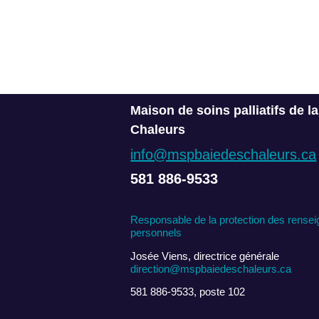
Maison de soins palliatifs de l
Chaleurs
info@mspbaiedeschaleurs.ca
581 886-9533
Responsable de la protection des rense
personnels
Josée Viens, directrice générale
direction@mspbaiedeschaleurs.ca
581 886-9533, poste 102