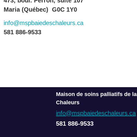
473, boul. Perron, suite 107
Maria (Québec) G0C 1Y0
info@mspbaiedeschaleurs.ca
581 886-9533
Maison de soins palliatifs de l
Chaleurs
info@mspbaiedeschaleurs.ca
581 886-9533